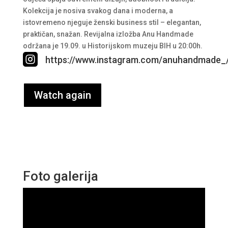
Kolekcija je nosiva svakog dana i moderna, a
istovremeno njeguje ženski business stil – elegantan,
praktičan, snažan. Revijalna izložba Anu Handmade
održana je 19.09. u Historijskom muzeju BIH u 20:00h.

https://www.instagram.com/anuhandmade_
Watch again
Foto galerija