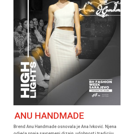
ANU HANDMADE
Brend Anu Handmade osnovala je Ana Ivković. Njena
odjeća spaja savremeni dizajn, udobnost i tradiciju.